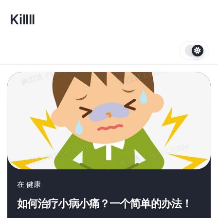
跳
转
Killll
到
内
容
在
健康
如何治疗小病小痛？一个简单的办法！